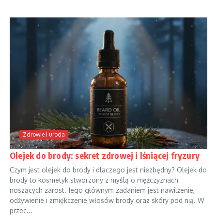
Zdrowie i uroda
Olejek do brody: sekret zdrowej i lśniącej fryzury
Czym jest olejek do brody i dlaczego jest niezbędny? Olejek do
brody to kosmetyk stworzony z myślą o mężczyznach
noszących zarost. Jego głównym zadaniem jest nawilżenie,
odżywienie i zmiękczenie włosów brody oraz skóry pod nią. W
przec...