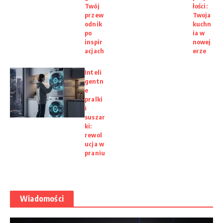
Twój
łości:
przew
Twoja
odnik
kuchn
po
ia w
inspir
nowej
acjach
erze
Inteli
gentn
e
pralki
i
suszar
ki:
rewol
ucja w
praniu
Wiadomości