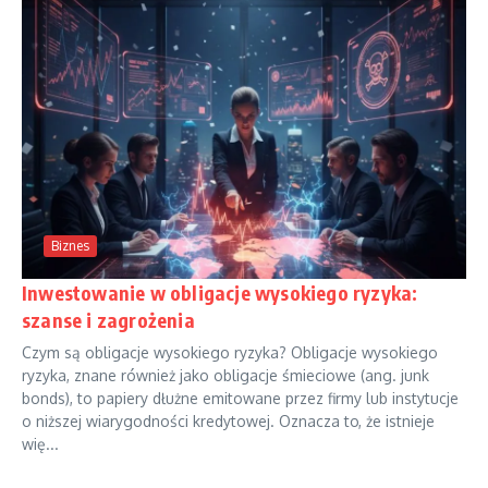
Biznes
Inwestowanie w obligacje wysokiego ryzyka:
szanse i zagrożenia
Czym są obligacje wysokiego ryzyka? Obligacje wysokiego
ryzyka, znane również jako obligacje śmieciowe (ang. junk
bonds), to papiery dłużne emitowane przez firmy lub instytucje
o niższej wiarygodności kredytowej. Oznacza to, że istnieje
wię...