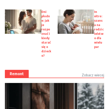
Dni
In
płodn
vitro:
e: jak
szans
je
a na
rozpo
rodzic
znać i
ielstw
kiedy
o dla
starać
wielu
się o
par
dzieck
o?
Remont
Zobacz wiecej