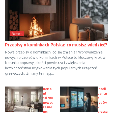
Remont
Przepisy o kominkach Polska: co musisz wiedzieć?
Nowe przepisy o kominkach: co się zmienia? Wprowadzenie
nowych przepisów o kominkach w Polsce to kluczowy krok w
kierunku poprawy jakości powietrza i zwiększenia
bezpieczeństwa użytkowania tych popularnych urządzeń
grzewczych. Zmiany te mają...
Remo
Inteli
nt
gentn
salonu
e
nowoc
lodów
zesne
ki
go:
przysz