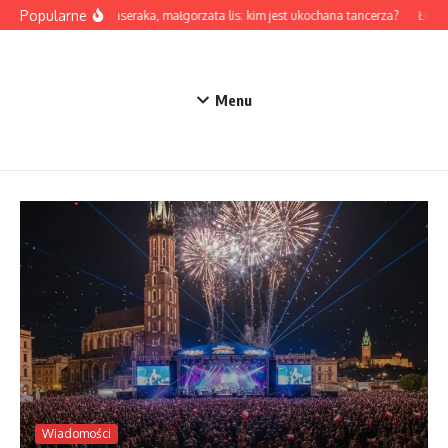
Przejdź do treści
Popularne
Żona maseraka, małgorzata lis: kim jest ukochana tancerza?
Łukasz 
Menu
Wiadomości