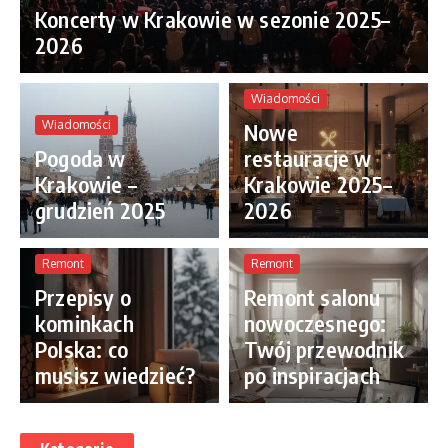
Koncerty w Krakowie w sezonie 2025–
2026
Wiadomości
Wiadomości
Nowe
Pogoda w
restauracje w
Krakowie –
Krakowie 2025–
grudzień 2025
2026
Remont
Remont
Przepisy o
Remont salonu
kominkach
nowoczesnego:
Polska: co
Twój przewodnik
musisz wiedzieć?
po inspiracjach