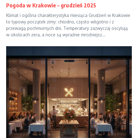
Pogoda w Krakowie – grudzień 2025
Klimat i ogólna charakterystyka miesiąca Grudzień w Krakowie
to typowy początek zimy: chłodno, często wilgotno i z
przewagą pochmurnych dni. Temperatury zazwyczaj oscylują
w okolicach zera, a noce są wyraźnie mroźniejsz...