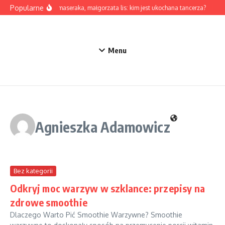
Przejdź do treści
Popularne
Żona maseraka, małgorzata lis: kim jest ukochana tancerza?
Łuk
Menu
Agnieszka Adamowicz
Bez kategorii
Odkryj moc warzyw w szklance: przepisy na
zdrowe smoothie
Dlaczego Warto Pić Smoothie Warzywne? Smoothie