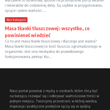
warzywne to doskonały sposób na przemycenie porcji witamin
i minerałów do codziennej diety. Są szybkie w przygotowaniu,
sycące i pełne wartości ...
Bez kategorii
Masa tkanki tłuszczowej: wszystko, co
powinieneś wiedzieć
Co to jest masa tkanki tłuszczowej i dlaczego jest ważna?
Masa tkanki tłuszczowej to ilość tłuszczu zgromadzonego w
organizmie. Jest ona niezbędna do prawidłowego
funkcjonowania, pełniąc klu...
Nasz portal powstał z myślą o osobach, które chcą być
na bieżąco, rozwijać się i odkrywać wartościowe treści w
jednym miejscu. Tworzymy przestrzeń, w której wiedza,
inspiracja i praktyczne podejście łączą się w spójną